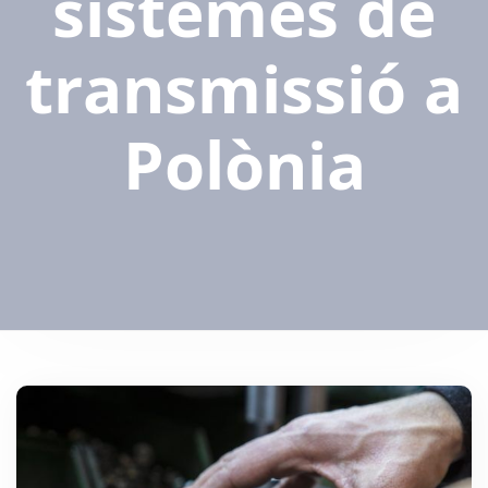
sistemes de
transmissió a
Polònia