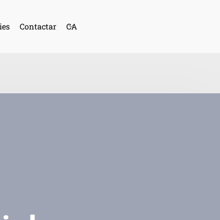
ies
Contactar
CA
ES
AN
FR
AL
PO