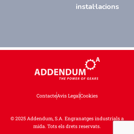
instal·lacions
Contacte
Avis Legal
Cookies
© 2025 Addendum, S.A.
Engranatges industrials a
mida. Tots els drets reservats.