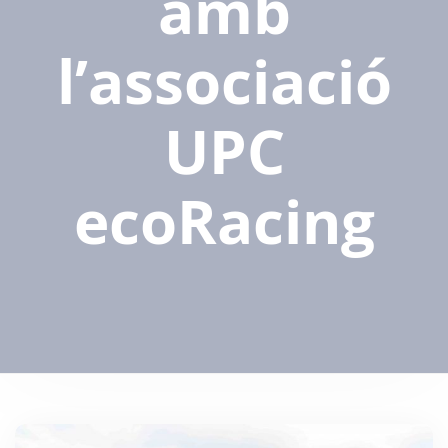
amb
l’associació
UPC
ecoRacing