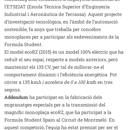
l’ETSEIAT (Escola Tècnica Superior d’Enginyeria
Industrial i Aeronàutica de Terrassa). Aquest projecte
d’investigació tecnològica, en l’àmbit de l’automoció
sostenible, fa anys que treballa per concebre
monoplaces per a participar als esdeveniments de la
Formula Student.
El model ecoRZ (2015) és un model 100% elèctric que ha
reduït el seu espai, respecte a models anteriors, però
mantenint els 135 CV, per tal de millorar-ne el
comportament dinàmic i l’eficiència energètica. Pot
córrer a 135 km
h i accelera de 0 a 100 km
h en tres
segons.
Addendum
ha participat en la fabricació dels
engranatges especials per a la transmissió del
magnífic monoplaça ecoRZ, que ha participat a la
Formula Student Spain al Circuit de Montmeló. En
aquest competició, l’equip ha estat premiat per ser el