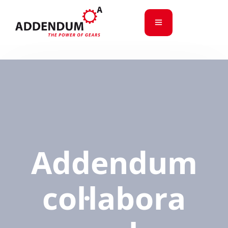
Addendum
col·labora