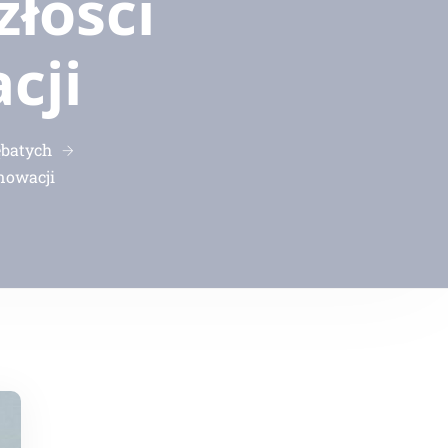
złości
cji
ębatych
nnowacji