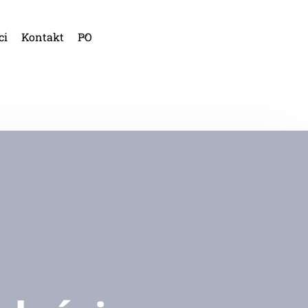
ci
Kontakt
PO
HI
KA
AN
FR
NI