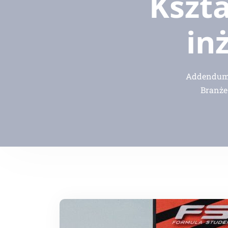
Kszta
in
Addendum -
Branże