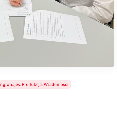
ngranajes
,
Produkcja
,
Wiadomości