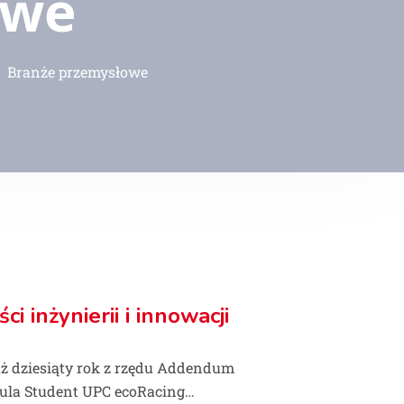
owe
Branże przemysłowe
i inżynierii i innowacji
uż dziesiąty rok z rzędu Addendum
mula Student UPC ecoRacing…