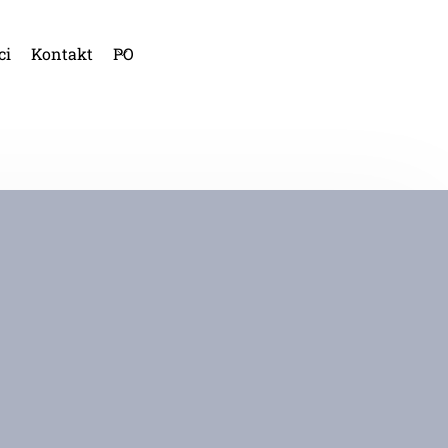
ci
Kontakt
PO
HI
KA
AN
FR
NI