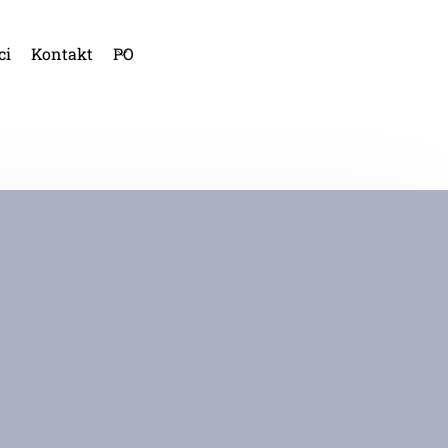
ci
Kontakt
PO
HI
KA
AN
FR
NI