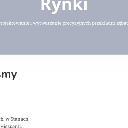
Rynki
ojektowanie i wytwarzanie precyzyjnych przekładni zęba
eśmy
ch, w Stanach
Hiszpanii,