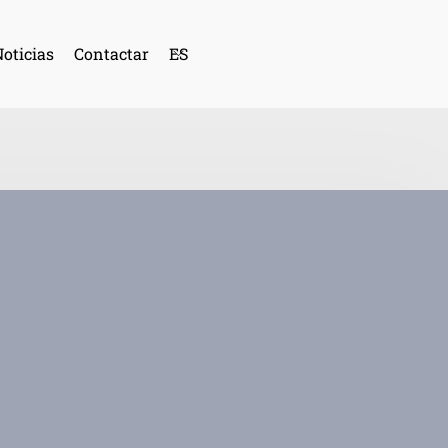
oticias
Contactar
ES
CA
IN
FR
AL
PO