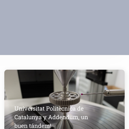
Universitat Politècnica de
Catalunya y Addendum, un
buen tándem!