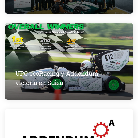
UPC ecoRacing y Addendum,
victoria en Suiza