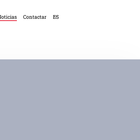
oticias
Contactar
ES
CA
IN
FR
AL
PO