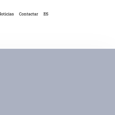
oticias
Contactar
ES
CA
IN
FR
AL
PO