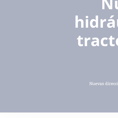
Nu
hidrá
tract
Nuevas direcci