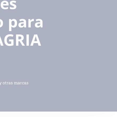
nes
o para
 AGRIA
 y otras marcas