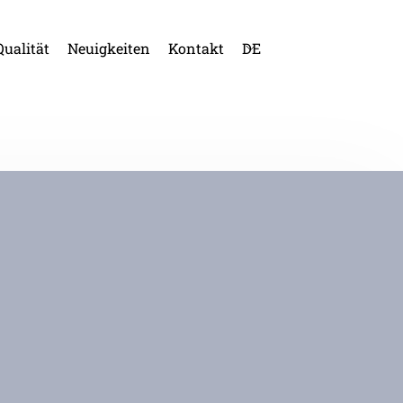
Qualität
Neuigkeiten
Kontakt
DE
SP
KA
EN
FR
PO