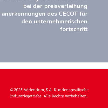
bei der preisverleihung
anerkennungen des CECOT für
den unternehmerischen
fortschritt
© 2025 Addendum, S.A.
Kundenspezifische
Industriegetriebe.
Alle Rechte vorbehalten.