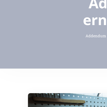
Ad
ern
Addendum -