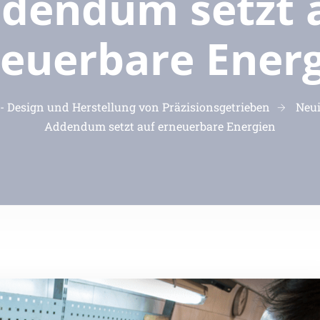
dendum setzt 
euerbare Ener
 Design und Herstellung von Präzisionsgetrieben
Neui
Addendum setzt auf erneuerbare Energien