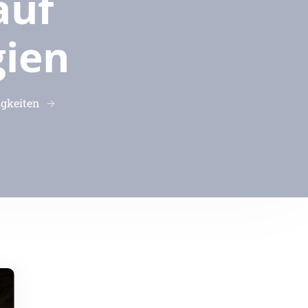
auf
gien
gkeiten